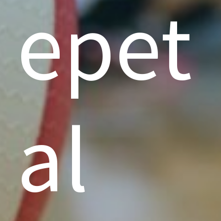
epet
al