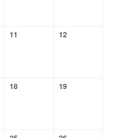
0
0
11
12
ungen,
Veranstaltungen,
Veranstaltungen,
0
0
18
19
ungen,
Veranstaltungen,
Veranstaltungen,
0
0
25
26