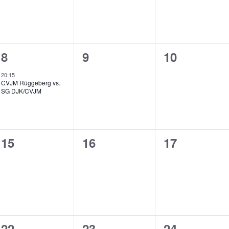
1
0
0
8
9
10
en,
Veranstaltung,
Veranstaltungen,
Veranstalt
20:15
CVJM Rüggeberg vs.
SG DJK/CVJM
0
0
0
15
16
17
en,
Veranstaltungen,
Veranstaltungen,
Veranstalt
2
1
0
22
23
24