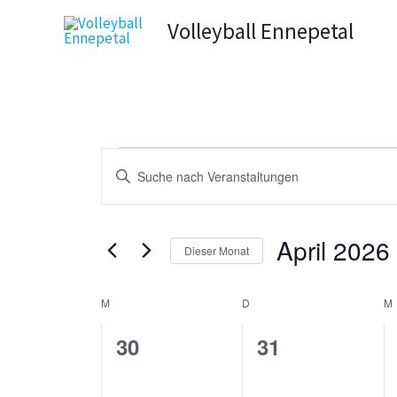
Zum
Volleyball Ennepetal
Inhalt
springen
Veranstaltungen
Veranstaltungen
Bitte
Suche
Schlüsselwort
und
eingeben.
Ansichten,
April 2026
Suche
Dieser Monat
Navigation
nach
Datum
Veranstaltungen
wählen.
M
MONTAG
D
DIENSTAG
M
Kalender
Schlüsselwort.
von
0
0
30
31
Veranstaltungen
Veranstaltungen,
Veranstaltung